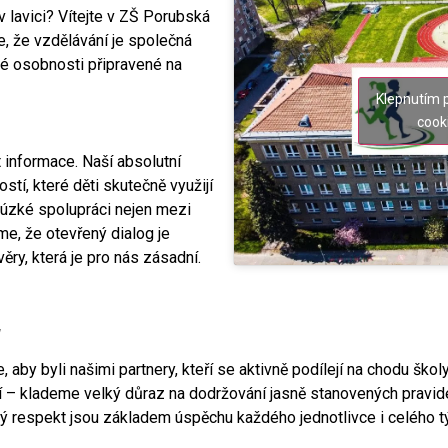
v lavici? Vítejte v ZŠ Porubská
e, že vzdělávání je společná
mé osobnosti připravené na
Klepnutím 
cook
t informace. Naší absolutní
stí, které děti skutečně využijí
 úzké spolupráci nejen mezi
íme, že otevřený dialog je
ěry, která je pro nás zásadní.
u
, aby byli našimi partnery, kteří se aktivně podílejí na chodu školy
– klademe velký důraz na dodržování jasně stanovených pravidel,
jemný respekt jsou základem úspěchu každého jednotlivce i celého 