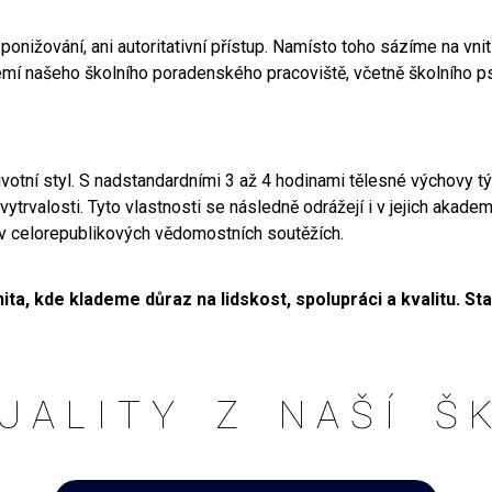
ižování, ani autoritativní přístup. Namísto toho sázíme na vnitř
mí našeho školního poradenského pracoviště, včetně školního ps
votní styl. S nadstandardními 3 až 4 hodinami tělesné výchovy tý
ytrvalosti. Tyto vlastnosti se následně odrážejí i v jejich akadem
í v celorepublikových vědomostních soutěžích.
ta, kde klademe důraz na lidskost, spolupráci a kvalitu. St
UALITY Z NAŠÍ Š