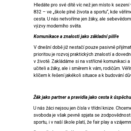
Hledáte pro své dítě víc než jen místo k sezení 
832 – ve „škole plné života a sportu“, kde věřím
cesta. U nás netvoříme jen žáky, ale sebevědo
výzvy moderního světa.
Komunikace a znalosti jako základní pilíře
V dnešní době již nestačí pouze pasivně přijíma
prioritou je rozvoj praktických znalostí a dovedno
v životě. Zakládáme si na vstřícné komunikaci a
učiteli a žáky, ale i směrem k vám, rodičům. Věř
klíčem k řešení jakékoli situace a k budování dův
Žák jako partner a pravidla jako cesta k úspěch
U nás žáci nejsou jen čísla v třídní knize. Chceme
svoboda je však pevně spjata se zodpovědností 
sportu, i v naší škole platí, že fair play a vzá