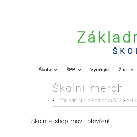
Základ
ŠKO
Škola
ŠPP
Vyučující
Žáci
Školní merch
Základní škola Porubská 832
>
Aktua
Školní e-shop znovu otevřen!