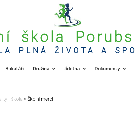
ní škola Porub
LA PLNÁ ŽIVOTA A SP
Bakaláři
Družina
Jídelna
Dokumenty
lity - škola
>
Školní merch