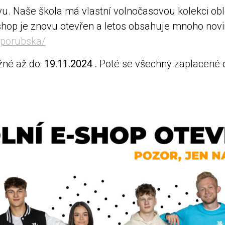
u. Naše škola má vlastní volnočasovou kolekci obleč
shop je znovu otevřen a letos obsahuje mnoho nov
sporubska/
žné až do:
19.11.2024 .
Poté se všechny zaplacené 