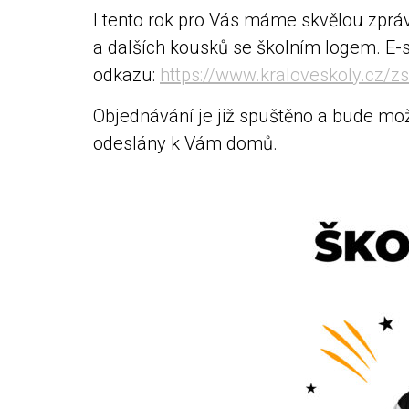
I tento rok pro Vás máme skvělou zpráv
a dalších kousků se školním logem. E-
odkazu:
https://www.kraloveskoly.cz/
z
Objednávání je již spuštěno a bude mo
odeslány k Vám domů.