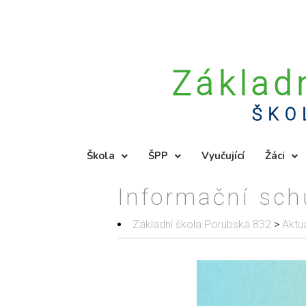
Základ
ŠKO
Škola
ŠPP
Vyučující
Žáci
Informační sch
Základní škola Porubská 832
>
Aktua