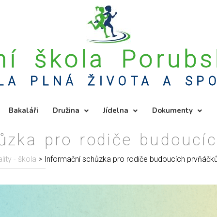
ní škola Porub
LA PLNÁ ŽIVOTA A SP
Bakaláři
Družina
Jídelna
Dokumenty
ůzka pro rodiče budoucí
lity - škola
>
Informační schůzka pro rodiče budoucích prvňáčk