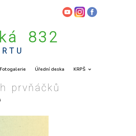
ská 832
ORTU
Fotogalerie
Úřední deska
KRPŠ
ch prvňáčků
ů